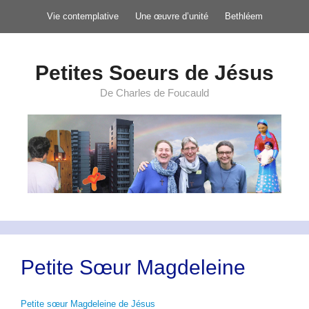
Aller
Vie contemplative
Une œuvre d’unité
Bethléem
au
contenu
Petites Soeurs de Jésus
De Charles de Foucauld
Petite Sœur Magdeleine
Petite sœur Magdeleine de Jésus