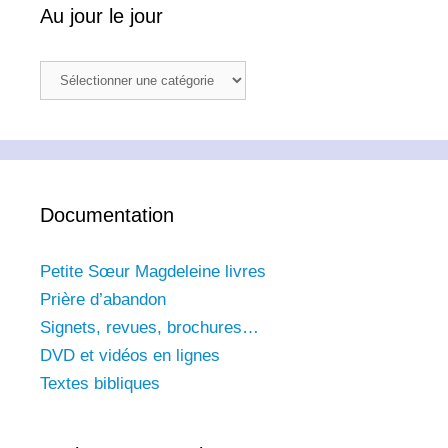
Au jour le jour
Au
jour
le
jour
Documentation
Petite Sœur Magdeleine livres
Prière d’abandon
Signets, revues, brochures…
DVD et vidéos en lignes
Textes bibliques