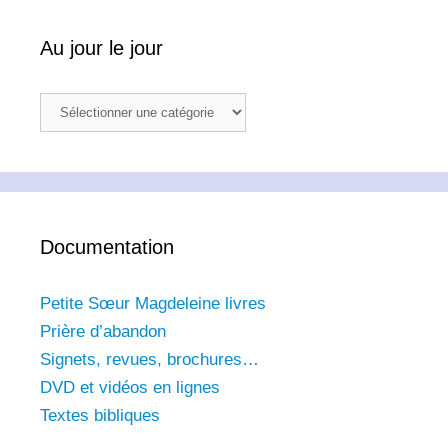
Au jour le jour
Au
jour
le
jour
Documentation
Petite Sœur Magdeleine livres
Prière d’abandon
Signets, revues, brochures…
DVD et vidéos en lignes
Textes bibliques