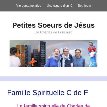
Aller
Vie contemplative
Une œuvre d’unité
Bethléem
au
contenu
Petites Soeurs de Jésus
De Charles de Foucauld
Famille Spirituelle C de F
La famille spirituelle de Charles de