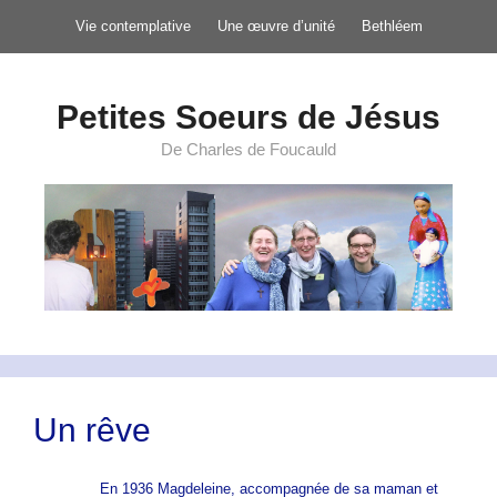
Aller
Vie contemplative
Une œuvre d’unité
Bethléem
au
contenu
Petites Soeurs de Jésus
De Charles de Foucauld
Un rêve
En 1936 Magdeleine, accompagnée de sa maman et