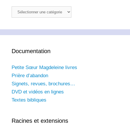
Au
jour
le
jour
Documentation
Petite Sœur Magdeleine livres
Prière d’abandon
Signets, revues, brochures…
DVD et vidéos en lignes
Textes bibliques
Racines et extensions