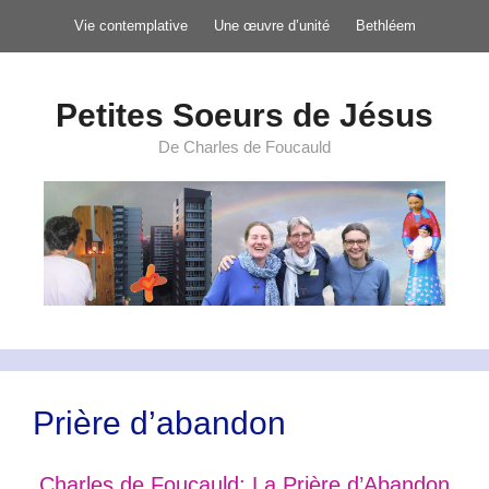
Aller
Vie contemplative
Une œuvre d’unité
Bethléem
au
contenu
Petites Soeurs de Jésus
De Charles de Foucauld
Prière d’abandon
Charles de Foucauld: La Prière d’Abandon