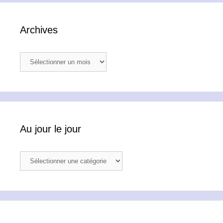
Archives
Archives
Au jour le jour
Au
jour
le
jour